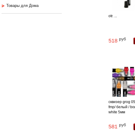
Товары для Дома
otr. ...
руб
518
сквизер grog 05
fmp/ белый / bo
white 5мм
руб
581