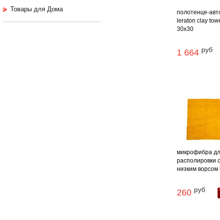
Товары для Дома
полотенце-авт
leraton clay tow
30x30
руб
1 664
микрофибра д
располировки 
низким ворсом bu
руб
260