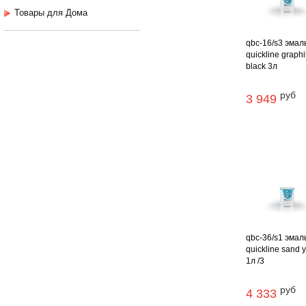
Товары для Дома
qbc-16/s3 эмал
quickline graphi
black 3л
руб
3 949
qbc-36/s1 эмал
quickline sand 
1л /3
руб
4 333