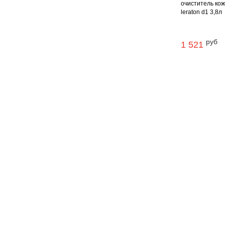
очиститель ко
leraton d1 3,8л
руб
1 521