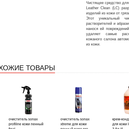
Чистящее средство для 
Leather Clean (LC) ра
изделий из кожи от гряз
Этот уникальный чи
растворителей и абрази
нанося ей повреждений
удаляет самые расп
кожаного салона автом
из кожи.
ХОЖИЕ ТОВАРЫ
очиститель sonax
очиститель sonax
крем-кон
profiline кожи пенный
xtreme для кожи
для кожи l