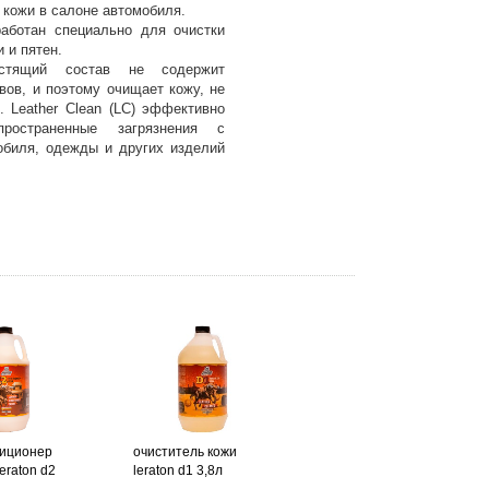
кожи в салоне автомобиля.
зработан специально для очистки
и и пятен.
стящий состав не содержит
вов, и поэтому очищает кожу, не
. Leather Clean (LC) эффективно
ространенные загрязнения с
обиля, одежды и других изделий
диционер
очиститель кожи
eraton d2
leraton d1 3,8л