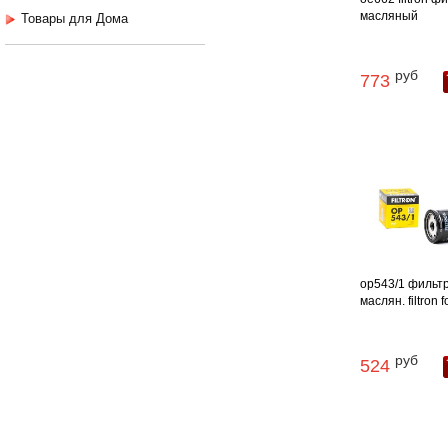
масляный
Товары для Дома
руб
773
op543/1 фильт
маслян. filtron f
руб
524