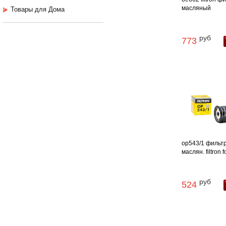
масляный
Товары для Дома
руб
773
op543/1 фильт
маслян. filtron f
руб
524