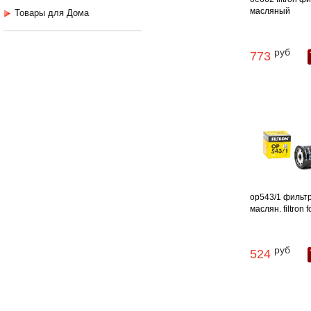
масляный
Товары для Дома
руб
773
op543/1 фильт
маслян. filtron f
руб
524