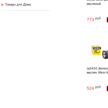
масляный
Товары для Дома
руб
773
op543/1 фильт
маслян. filtron f
руб
524