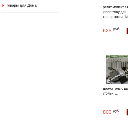
Товары для Дома
ремкомплект r3
jonnesway для
трещеток на 1/4"
руб
625
держатель с щ
угольн. ...
руб
800