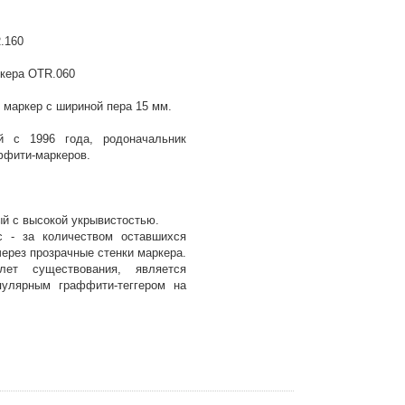
.160
кера OTR.060
маркер с шириной пера 15 мм.
й с 1996 года, родоначальник
фити-маркеров.
й с высокой укрывистостью.
с - за количеством оставшихся
ерез прозрачные стенки маркера.
ет существования, является
улярным граффити-теггером на