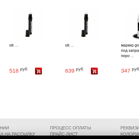
otr. ...
otr. ...
маркер gr
под заправ
перо ...
руб
руб
руб
518
639
347
АНИИ
ПРОЦЕСС ОПЛАТЫ
РЕКВИЗ
А НА РАССЫЛКУ
ПРАЙС-ЛИСТ
КОЛОРИ