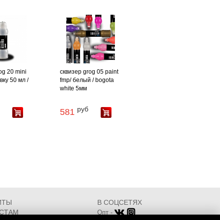
og 20 mini
сквизер grog 05 paint
ку 50 мл /
fmp/ белый / bogota
white 5мм
руб
581
ИТЫ
В СОЦСЕТЯХ
СТАМ
Опт -