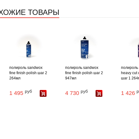
ХОЖИЕ ТОВАРЫ
полироль sandwox
полироль sandwox
полироль
fine finish polish шаг 2
fine finish polish шаг 2
heavy cut
264мл
947мл
шаг 1 264
руб
руб
р
1 495
4 730
1 426