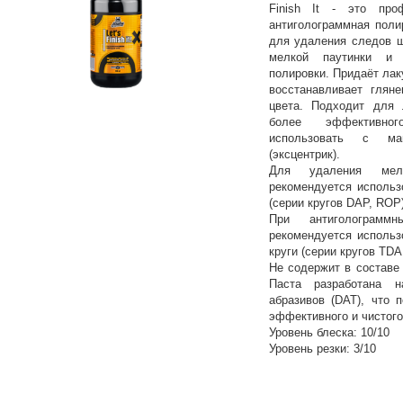
Finish It - это проф
антиголограммная поли
для удаления следов ш
мелкой паутинки и 
полировки. Придаёт лак
восстанавливает глян
цвета. Подходит для
более эффективног
использовать с ма
(эксцентрик).
Для удаления мел
рекомендуется использ
(серии кругов DAP, ROP)
При антиголограмм
рекомендуется использ
круги (серии кругов TDA
Не содержит в составе
Паста разработана 
абразивов (DAT), что 
эффективного и чистого
Уровень блеска: 10/10
Уровень резки: 3/10