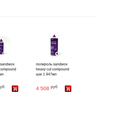
 sandwox
полироль sandwox
 compound
heavy cut compound
мл
шаг 1 947мл
уб
руб
4 508