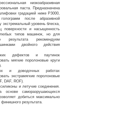
ессиональная низкоабразивная
ровальная паста. Предназначена
лифовки градацией ниже P3000,
голограмм после абразивной
у экстремальный уровень блеска,
ец поверхности и насыщенность
 любых типов машинок, но для
о результата рекомендуем
шинками двойного действия
ких дефектов и паутинок
овать мягкие поролоновые круги
.
ных и доводочных работах
овать экстрамягкие поролоновые
F, DAF, ROF).
 силиконы и летучие соединения.
на основе саморазрушающихся
позволяет добиться максимально
 финишного результата.