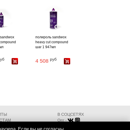
 sandwox
полироль sandwox
 compound
heavy cut compound
мл
шаг 1 947мл
уб
руб
4 508
ИТЫ
В СОЦСЕТЯХ
СТАМ
Опт -
ИКАТЫ
Розница -
раузера. Если вы не согласны