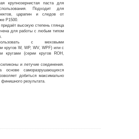
ная крупнозернистая паста для
использования. Подходит для
фектов, царапин и следов от
же P1500.
 придаёт высокую степень глянца
ачена для работы с любым типом
.
спользовать с меховыми
ии кругов W, WP, WV, WPF) или с
и кругами (серии кругов ROH,
 силиконы и летучие соединения.
на основе саморазрушающихся
позволяет добиться максимально
 финишного результата.