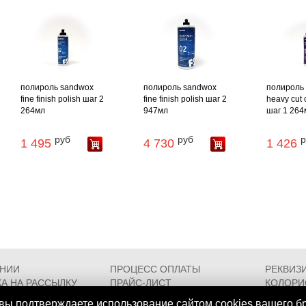
полироль sandwox
полироль sandwox
полироль
fine finish polish шаг 2
fine finish polish шаг 2
heavy cut
264мл
947мл
шаг 1 264
руб
руб
р
1 495
4 730
1 426
АНИИ
ПРОЦЕСС ОПЛАТЫ
РЕКВИЗ
А НА РАССЫЛКУ
ПРАЙС-ЛИСТ
КОЛОРИ
РОЕЗДА
FAQ
СЕРТИФ
вы подтверждаете использование сайтом cookies вашего б