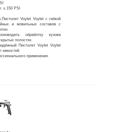
SI
: ≤ 150 PSI
,Пистолет Voylet Voylet с гибкой
ийных и мовильных составов с
ллон.
роизводить обработку кузова
скрытых полостях.
надёжный Пистолет Voylet Voylet
л емкостей.
ссионального применения.