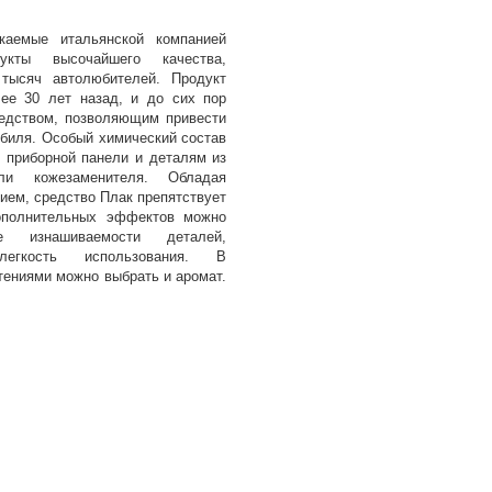
каемые итальянской компанией
кты высочайшего качества,
 тысяч автолюбителей. Продукт
ее 30 лет назад, и до сих пор
едством, позволяющим привести
обиля. Особый химический состав
к приборной панели и деталям из
ли кожезаменителя. Обладая
ием, средство Плак препятствует
ополнительных эффектов можно
е изнашиваемости деталей,
егкость использования. В
тениями можно выбрать и аромат.