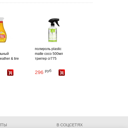
полироль plastic
льный
matte coco 500мл
eather & tire
триггер cr775
руб
296
ИТЫ
В СОЦСЕТЯХ