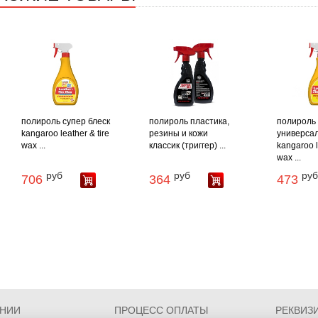
полироль супер блеск
полироль пластика,
полироль
kangaroo leather & tire
резины и кожи
универса
wax ...
классик (триггер) ...
kangaroo l
wax ...
руб
руб
руб
706
364
473
АНИИ
ПРОЦЕСС ОПЛАТЫ
РЕКВИЗ