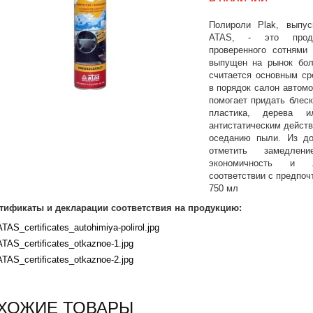
Полироли Plak, выпус
ATAS, - это проду
проверенного сотнями
выпущен на рынок бол
считается основным ср
в порядок салон автом
помогает придать блес
пластика, дерева и
антистатическим действ
оседанию пыли. Из д
отметить замедлени
экономичность и л
соответствии с предпоч
750 мл
тификаты и декларации соответствия на продукцию:
ATAS_certificates_autohimiya-polirol.jpg
ATAS_certificates_otkaznoe-1.jpg
ATAS_certificates_otkaznoe-2.jpg
ХОЖИЕ ТОВАРЫ