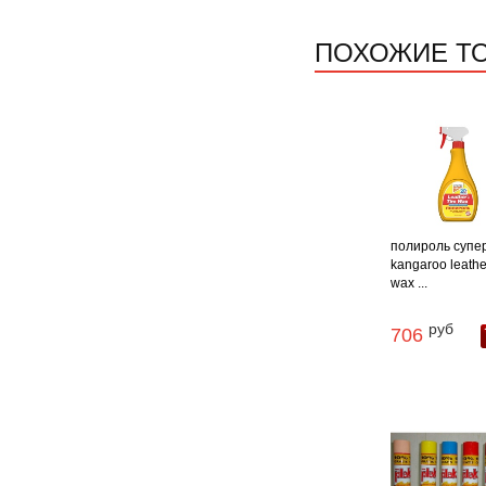
ПОХОЖИЕ Т
полироль супер
kangaroo leather
wax ...
руб
706