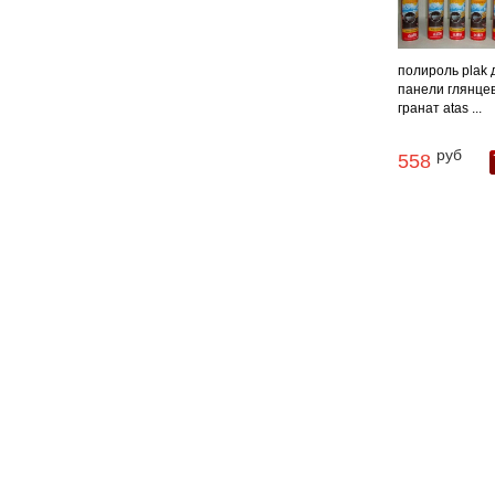
полироль plak 
панели глянце
гранат atas ...
руб
558