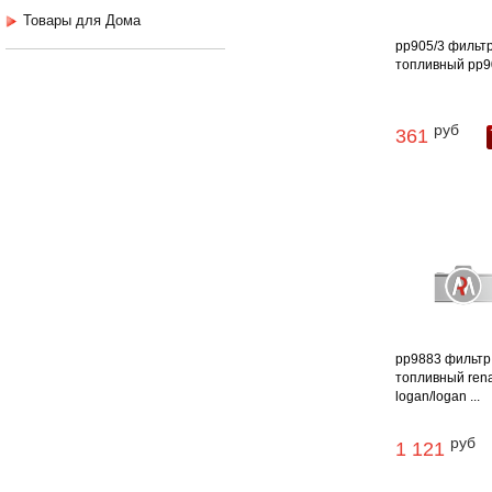
Товары для Дома
pp905/3 фильт
топливный pp9
руб
361
pp9883 фильтр
топливный rena
logan/logan ...
руб
1 121