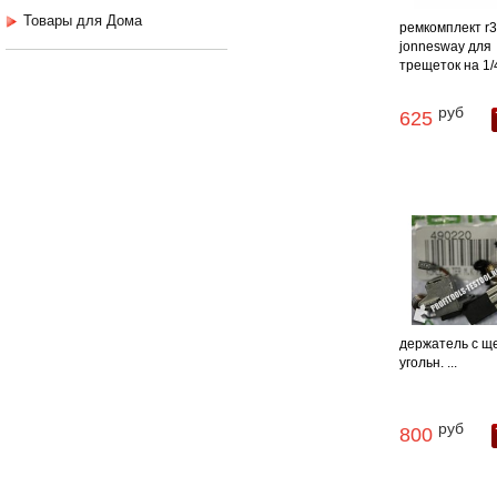
Товары для Дома
ремкомплект r3
jonnesway для
трещеток на 1/4"
руб
625
держатель с щ
угольн. ...
руб
800