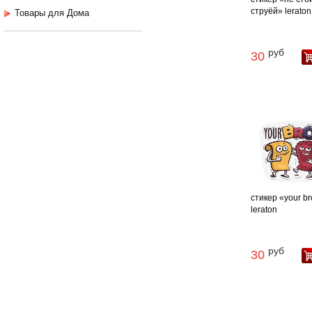
струёй» leraton
Товары для Дома
руб
30
стикер «your b
leraton
руб
30