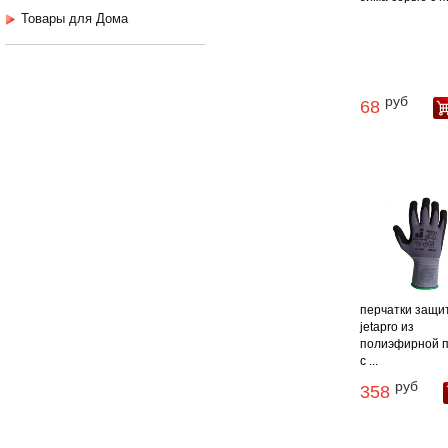
Товары для Дома
руб
68
перчатки защи
jetapro из
полиэфирной 
c ...
руб
358