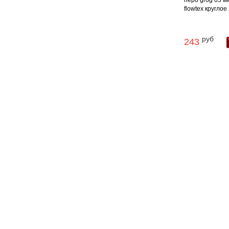
перо grog 05 м
flowtex круглое
руб
243