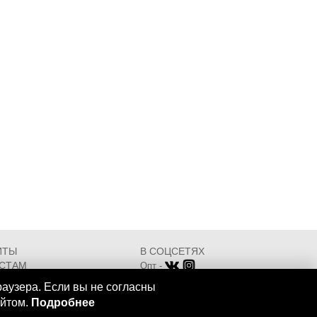
ИТЫ
В СОЦСЕТЯХ
СТАМ
Опт -
ИКАТЫ
Розница -
раузера. Если вы не согласны
Разработка - ООО "АТДТ"
айтом.
Подробнее