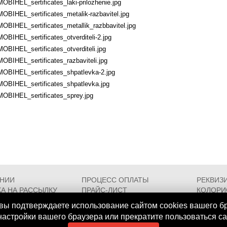
MOBIHEL_sertificates_laki-prilozhenie.jpg
MOBIHEL_sertificates_metalik-razbavitel.jpg
MOBIHEL_sertificates_metallik_razbbavitel.jpg
MOBIHEL_sertificates_otverditeli-2.jpg
MOBIHEL_sertificates_otverditeli.jpg
MOBIHEL_sertificates_razbaviteli.jpg
MOBIHEL_sertificates_shpatlevka-2.jpg
MOBIHEL_sertificates_shpatlevka.jpg
MOBIHEL_sertificates_sprey.jpg
АНИИ
ПРОЦЕСС ОПЛАТЫ
РЕКВИЗ
А НА РАССЫЛКУ
ПРАЙС-ЛИСТ
КОЛОРИ
РОЕЗДА
FAQ
СЕРТИФ
вы подтверждаете использование сайтом cookies вашего б
 настройки вашего браузера или прекратите пользоваться с