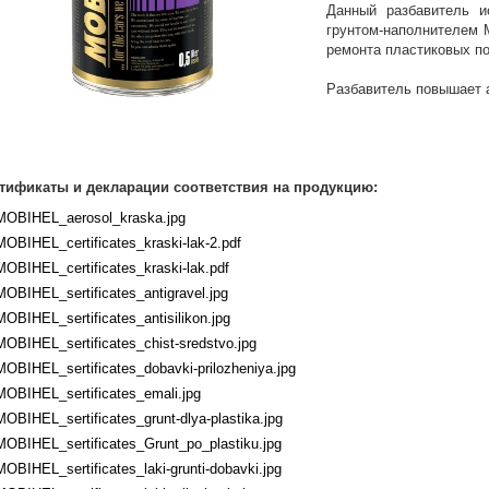
Данный разбавитель и
грунтом-наполнителем 
ремонта пластиковых по
Разбавитель повышает а
тификаты и декларации соответствия на продукцию:
MOBIHEL_aerosol_kraska.jpg
MOBIHEL_certificates_kraski-lak-2.pdf
MOBIHEL_certificates_kraski-lak.pdf
MOBIHEL_sertificates_antigravel.jpg
MOBIHEL_sertificates_antisilikon.jpg
MOBIHEL_sertificates_chist-sredstvo.jpg
MOBIHEL_sertificates_dobavki-prilozheniya.jpg
MOBIHEL_sertificates_emali.jpg
MOBIHEL_sertificates_grunt-dlya-plastika.jpg
MOBIHEL_sertificates_Grunt_po_plastiku.jpg
MOBIHEL_sertificates_laki-grunti-dobavki.jpg