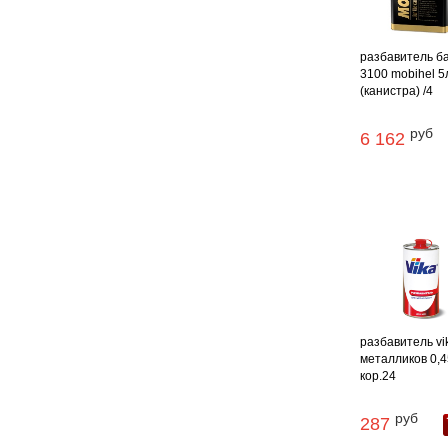
разбавитель б
3100 mobihel 5
(канистра) /4
руб
6 162
разбавитель vi
металликов 0,45
кор.24
руб
287