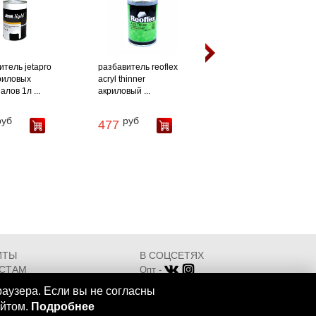
итель jetapro
разбавитель reoflex
риловых
acryl thinner
лов 1л ...
акриловый ...
руб
руб
477
ИТЫ
В СОЦСЕТЯХ
СТАМ
Опт -
ИКАТЫ
Розница -
раузера. Если вы не согласны
Разработка - ООО "АТДТ"
айтом.
Подробнее