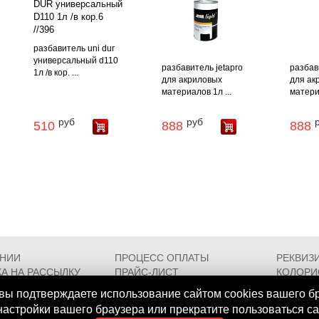
разбавитель uni dur
универсальный d110
разбавитель jetapro
разбав
1л /в кор. ...
для акриловых
для ак
материалов 1л ...
материа
руб
руб
510
888
888
АНИИ
ПРОЦЕСС ОПЛАТЫ
РЕКВИЗ
А НА РАССЫЛКУ
ПРАЙС-ЛИСТ
КОЛОРИ
РОЕЗДА
FAQ
СЕРТИФ
вы подтверждаете использование сайтом cookies вашего б
 настройки вашего браузера или прекратите пользоваться с