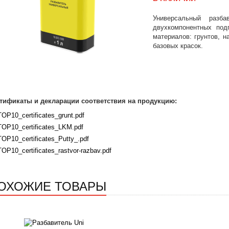
Универсальный разб
двухкомпонентных под
материалов: грунтов, н
базовых красок.
тификаты и декларации соответствия на продукцию:
TOP10_certificates_grunt.pdf
TOP10_certificates_LKM.pdf
TOP10_certificates_Putty_.pdf
TOP10_certificates_rastvor-razbav.pdf
ОХОЖИЕ ТОВАРЫ