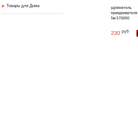
Товары для Дома
удлинитель
прикуривателя 
5м 570000
руб
230