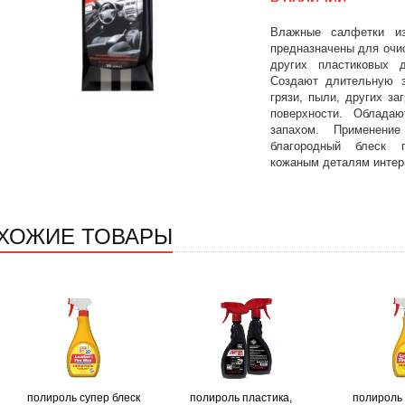
Влажные салфетки из
предназначены для очи
других пластиковых д
Создают длительную з
грязи, пыли, других за
поверхности. Облада
запахом. Применени
благородный блеск 
кожаным деталям интер
ХОЖИЕ ТОВАРЫ
полироль супер блеск
полироль пластика,
полироль