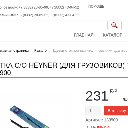
|
ПОМОЩЬ
о безналу: +7(8332) 20-85-00,
+7(8332)
43-04-52
наличными :
+7(8332)
20-85-65,
+7(8332)
43-04-55
ГЛАВНАЯ
КАТАЛОГ
Главная страница
Каталог
Щетки стеклоочистителя, резинки,адаптер
ТКА С/О HEYNER (ДЛЯ ГРУЗОВИКОВ) 
900
руб
231
/ш
В корзину
Артикул: 138900
В НАЛИЧИИ