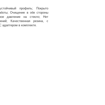
-устойчивый профиль; Покрыто
аботы; Очищение в обе стороны
ное давление на стекло; Нет
ений; Качественная резина, с
С адаптером в комплекте.