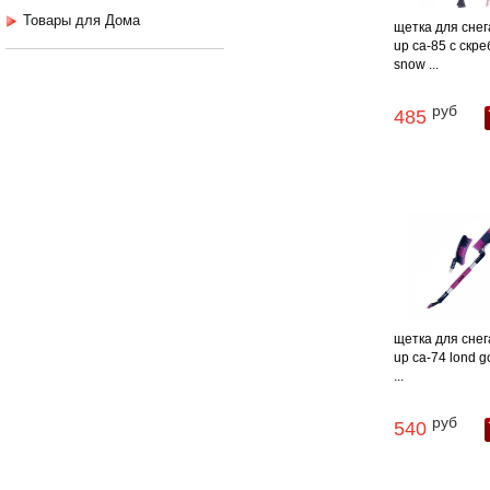
Товары для Дома
щетка для снега
up ca-85 с скр
snow ...
руб
485
щетка для снега
up ca-74 lond g
...
руб
540