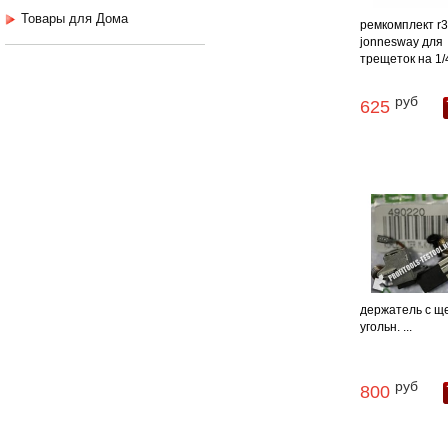
Товары для Дома
ремкомплект r3
jonnesway для
трещеток на 1/4"
руб
625
держатель с щ
угольн. ...
руб
800