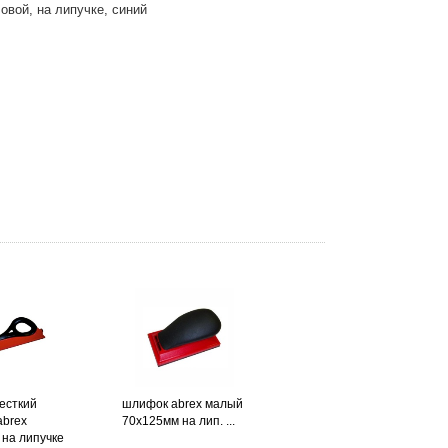
вой, на липучке, синий
есткий
шлифок abrex малый
abrex
70х125мм на лип. ...
на липучке