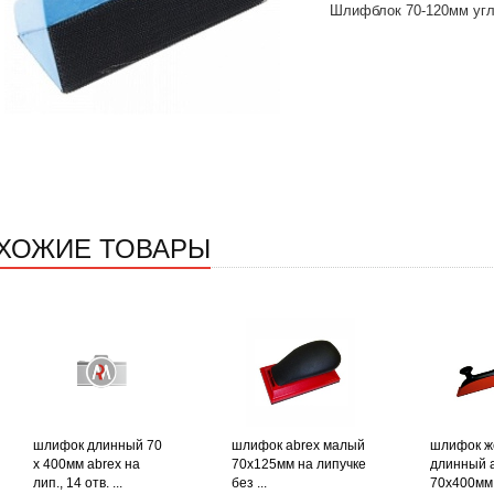
Шлифблок 70-120мм угло
ХОЖИЕ ТОВАРЫ
шлифок длинный 70
шлифок abrex малый
шлифок ж
х 400мм abrex на
70х125мм на липучке
длинный 
лип., 14 отв. ...
без ...
70х400мм 