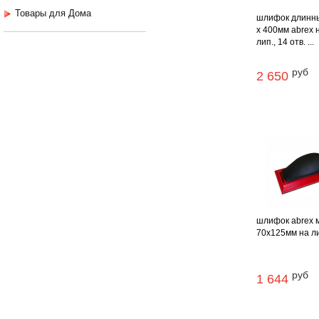
Товары для Дома
шлифок длинн
х 400мм abrex 
лип., 14 отв. ...
руб
2 650
шлифок abrex 
70х125мм на лип
руб
1 644