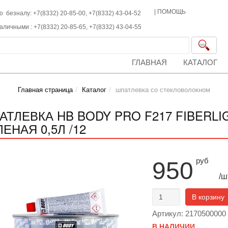
|
ПОМОЩЬ
о безналу: +7(8332) 20-85-00,
+7(8332)
43-04-52
наличными :
+7(8332)
20-85-65,
+7(8332)
43-04-55
ГЛАВНАЯ
КАТАЛОГ
Главная страница
Каталог
шпатлевка со стекловолокном
АТЛЕВКА HB BODY PRO F217 FIBERL
ЕНАЯ 0,5Л /12
руб
950
/ш
В корзину
Артикул: 2170500000
В НАЛИЧИИ