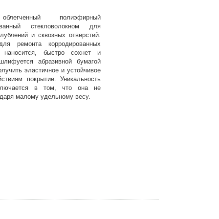
 облегченный полиэфирный
ованный стекловолокном для
лублений и сквозных отверстий.
для ремонта корродированных
о наносится, быстро сохнет и
шлифуется абразивной бумагой
олучить эластичное и устойчивое
ствиям покрытие. Уникальность
ючается в том, что она не
одаря малому удельному весу.