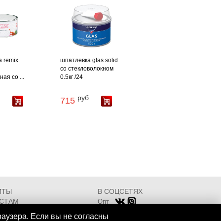
 remix
шпатлевка glas solid
со стекловолокном
ая со ...
0.5кг /24
руб
715
ИТЫ
В СОЦСЕТЯХ
СТАМ
Опт -
ИКАТЫ
Розница -
раузера. Если вы не согласны