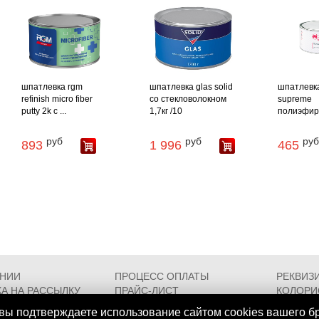
шпатлевка rgm
шпатлевка glas solid
шпатлевка
refinish micro fiber
со стекловолокном
supreme
putty 2k с ...
1,7кг /10
полиэфирн
руб
руб
руб
893
1 996
465
АНИИ
ПРОЦЕСС ОПЛАТЫ
РЕКВИЗ
А НА РАССЫЛКУ
ПРАЙС-ЛИСТ
КОЛОРИ
РОЕЗДА
FAQ
СЕРТИФ
вы подтверждаете использование сайтом cookies вашего б