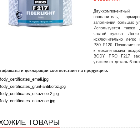
Двухкомпонентный
наполнитель, армир
заполнения больших уг
Используется также 
частей кузова. Легк
исключительно легко 
Р80–Р120. Позволяет п
к механическим воздей
BODY PRO F217 закл
утяжеляет деталь благ
тификаты и декларации соответствия на продукцию:
Body_certificates_emali.jpg
Body_certificates_grunt-antikoroz.jpg
Body_certificates_otkaznoe-2.jpg
Body_certificates_otkaznoe.jpg
ХОЖИЕ ТОВАРЫ