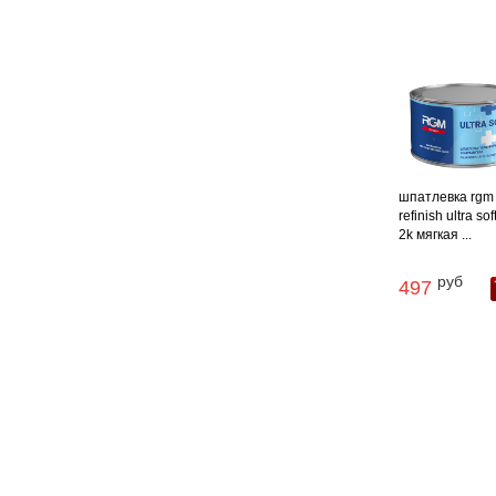
шпатлевка rgm
refinish ultra sof
2k мягкая ...
руб
497