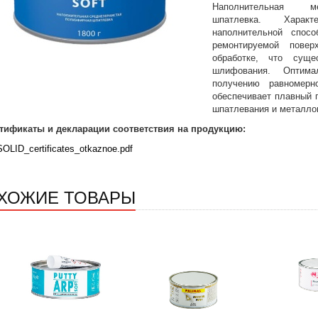
Наполнительная ме
шпатлевка. Харак
наполнительной спос
ремонтируемой повер
обработке, что суще
шлифования. Оптима
получению равномерн
обеспечивает плавный 
шпатлевания и металло
тификаты и декларации соответствия на продукцию:
SOLID_certificates_otkaznoe.pdf
ХОЖИЕ ТОВАРЫ