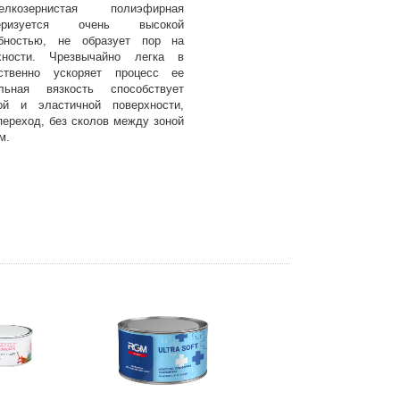
лкозернистая полиэфирная
теризуется очень высокой
обностью, не образует пор на
хности. Чрезвычайно легка в
ственно ускоряет процесс ее
льная вязкость способствует
ой и эластичной поверхности,
переход, без сколов между зоной
м.