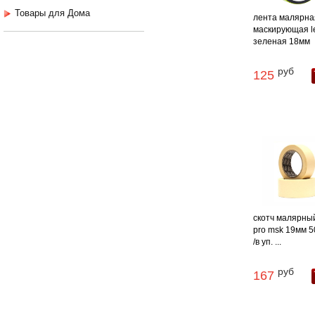
Товары для Дома
лента малярна
маскирующая l
зеленая 18мм
руб
125
скотч малярны
pro msk 19мм 5
/в уп. ...
руб
167