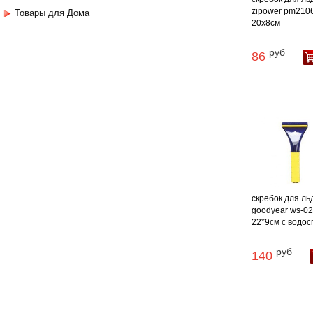
zipower pm210
Товары для Дома
20х8см
руб
86
скребок для ль
goodyear ws-0
22*9см с водос
руб
140