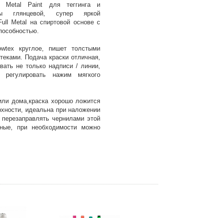
l Metal Paint для теггинга и
ны глянцевой, супер яркой
ull Metal на спиртовой основе с
пособностью.
owtex круглое, пишет толстыми
теками. Подача краски отличная,
вать не только надписи / линии,
 регулировать нажим мягкого
или дома,краска хорошо ложится
рхности, идеальна при наложении
перезаправлять чернилами этой
ные, при необходимости можно