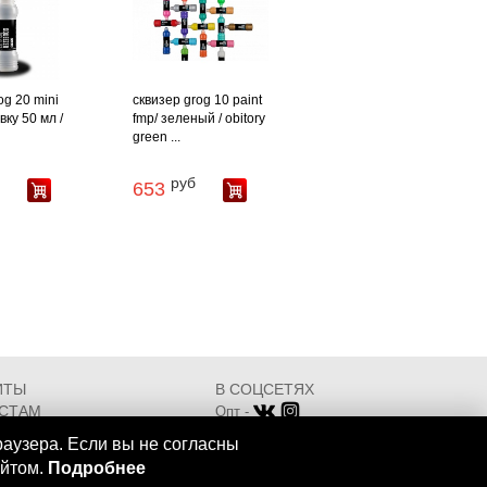
og 20 mini
сквизер grog 10 paint
ку 50 мл /
fmp/ зеленый / obitory
green ...
руб
653
ИТЫ
В СОЦСЕТЯХ
СТАМ
Опт -
ИКАТЫ
Розница -
раузера. Если вы не согласны
Разработка - ООО "АТДТ"
айтом.
Подробнее