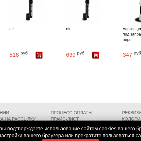
otr. ...
otr. ...
маркер gr
под заправ
перо ...
руб
руб
руб
518
639
347
АНИИ
ПРОЦЕСС ОПЛАТЫ
РЕКВИЗ
А НА РАССЫЛКУ
ПРАЙС-ЛИСТ
КОЛОРИ
РОЕЗДА
FAQ
СЕРТИФ
вы подтверждаете использование сайтом cookies вашего б
 настройки вашего браузера или прекратите пользоваться с