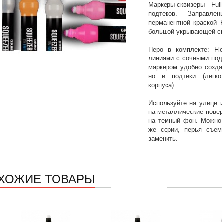
Маркеры-сквизеры Ful
подтеков. Заправле
перманентной краской F
большой укрывающей с
Перо в комплекте: Fl
линиями с сочными под
маркером удобно созда
но и подтеки (легко
корпуса).
Используйте на улице 
на металлические пове
на темный фон. Можно 
же серии, перья съем
заменить.
ХОЖИЕ ТОВАРЫ