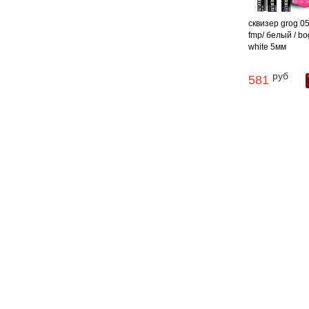
сквизер grog 05
fmp/ белый / bo
white 5мм
руб
581