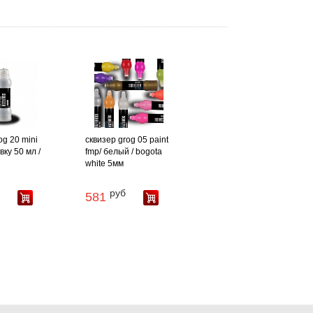
og 20 mini
сквизер grog 05 paint
ку 50 мл /
fmp/ белый / bogota
white 5мм
руб
581