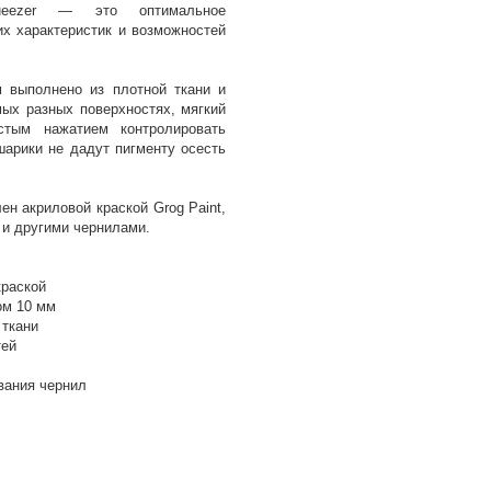
ueezer — это оптимальное
их характеристик и возможностей
 выполнено из плотной ткани и
мых разных поверхностях, мягкий
стым нажатием контролировать
шарики не дадут пигменту осесть
ен акриловой краской Grog Paint,
 и другими чернилами.
краской
ом 10 мм
 ткани
тей
вания чернил