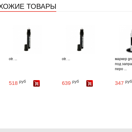
ХОЖИЕ ТОВАРЫ
otr. ...
otr. ...
маркер gr
под заправ
перо ...
руб
руб
руб
518
639
347