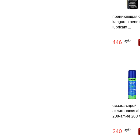
проникающая 
kangaroo penetr
lubricant ...
руб
446
смазка-спрей
силиконовая abr
200-am-re 200 м
руб
240