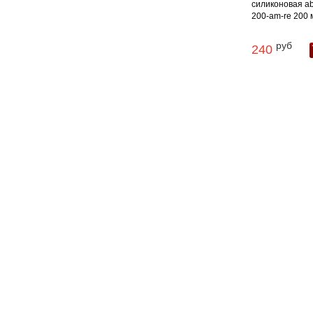
силиконовая abr
200-am-re 200 м
руб
240