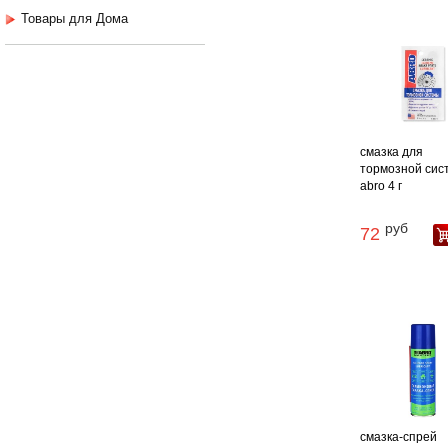
Товары для Дома
смазка для
тормозной сис
abro 4 г
руб
72
смазка-спрей