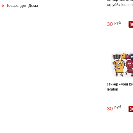
струёй» leraton
Товары для Дома
руб
30
стикер «your b
leraton
руб
30