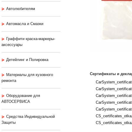
Автолюбителям
Автомасла и Смазки
Граффити краска-маркеры-
аксессуары
Детейлинг и Полировка
Сертификаты и декла
Материалы для кузовного
ремонта
CarSystem_certificat
CarSystem_certifica
Оборудование для
CarSystem_certifica
АВТОСЕРВИСА
CarSystem_certificate
CarSystem_certificat
CS_certificates_otka
Средства Индивидуальной
Защиты
CS_certificates_otka