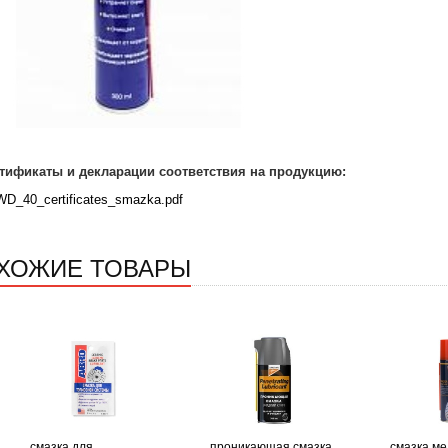
тификаты и декларации соответствия на продукцию:
WD_40_certificates_smazka.pdf
ХОЖИЕ ТОВАРЫ
смазка для
проникающая смазка
смазка ме