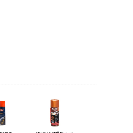
дная re
смазка-спрей медная