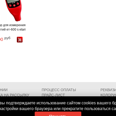
р для измерения
тий ет-600 s etari
руб
00
АНИИ
ПРОЦЕСС ОПЛАТЫ
РЕКВИЗ
А НА РАССЫЛКУ
ПРАЙС-ЛИСТ
КОЛОРИ
РОЕЗДА
FAQ
СЕРТИФ
вы подтверждаете использование сайтом cookies вашего б
 настройки вашего браузера или прекратите пользоваться с