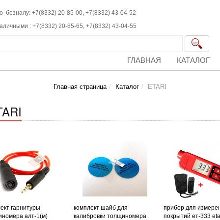
о безналу: +7(8332) 20-85-00,
+7(8332)
43-04-52
наличными :
+7(8332)
20-85-65,
+7(8332)
43-04-55
ГЛАВНАЯ
КАТАЛОГ
Главная страница
Каталог
ETARI
TARI
ект гарнитуры-
комплект шайб для
прибор для измере
номера алт-1(м)
калибровки толщиномера
покрытий ет-333 eta