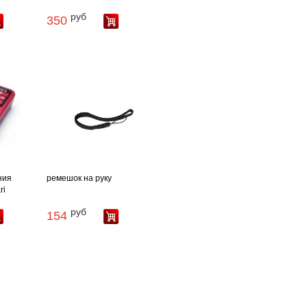
руб
350
ния
ремешок на руку
ri
руб
154