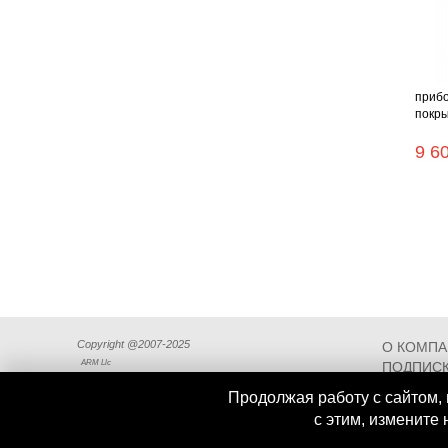
прибо
покры
9 6
Copyright @2007-2025
О КОМП
ARM Llc
ПОДПИСК
СХЕМА П
Продолжая работу с сайтом, 
с этим, измените