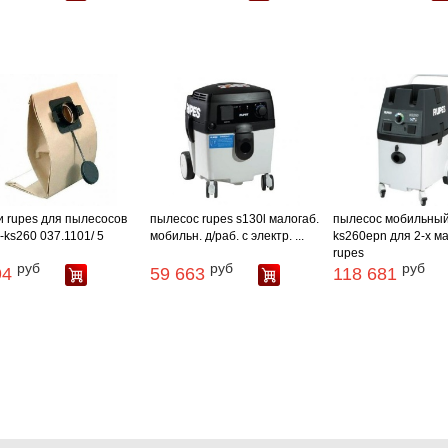
 rupes для пылесосов
пылесос rupes s130l малогаб.
пылесос мобильны
-ks260 037.1101/ 5
мобильн. д/раб. с электр. ...
ks260epn для 2-х м
rupes
руб
руб
руб
94
59 663
118 681