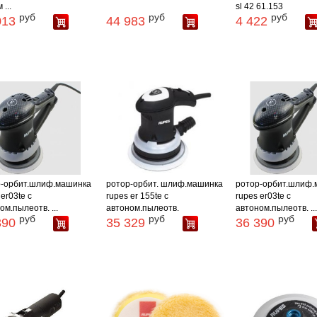
...
sl 42 61.153
руб
руб
руб
013
44 983
4 422
р-орбит.шлиф.машинка
ротор-орбит. шлиф.машинка
ротор-орбит.шлиф.
 er03te с
rupes er 155te с
rupes er03te с
ом.пылеотв. ...
автоном.пылеотв.
автоном.пылеотв. ...
руб
руб
руб
390
35 329
36 390