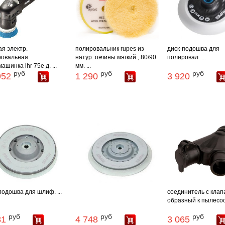
ая электр.
полировальник rupes из
диск-подошва для
ровальная
натур. овчины мягкий , 80/90
полировал. ...
ашинка lhr 75e д. ...
мм. ...
руб
руб
руб
952
1 290
3 920
подошва для шлиф. ...
соединитель с клап
образный к пылесос
руб
руб
руб
81
4 748
3 065