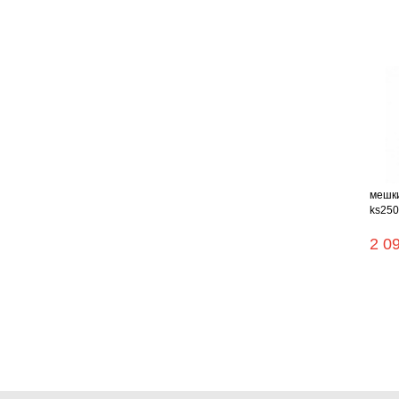
мешки
ks250
2 0