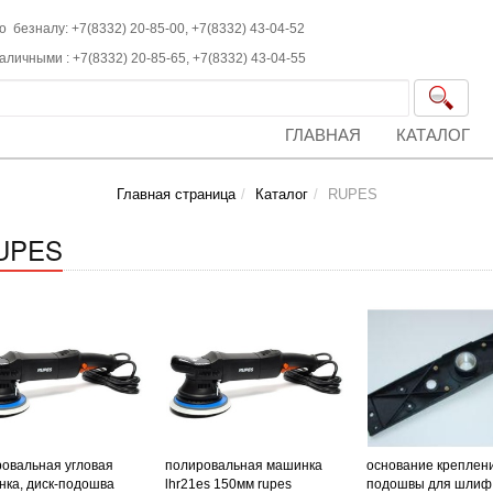
о безналу: +7(8332) 20-85-00,
+7(8332)
43-04-52
наличными :
+7(8332)
20-85-65,
+7(8332)
43-04-55
ГЛАВНАЯ
КАТАЛОГ
Главная страница
Каталог
RUPES
UPES
овальная угловая
полировальная машинка
основание креплен
ка, диск-подошва
lhr21es 150мм rupes
подошвы для шлиф.