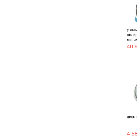
углов
поли
миним
40 
диск-
4 5