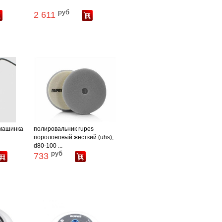
руб
2 611
машинка
полировальник rupes
поролоновый жесткий (uhs),
d80-100 ...
руб
733