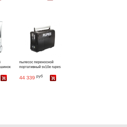
й
пылесос переносной
ашинок
портативный sv10е rupes
руб
44 339