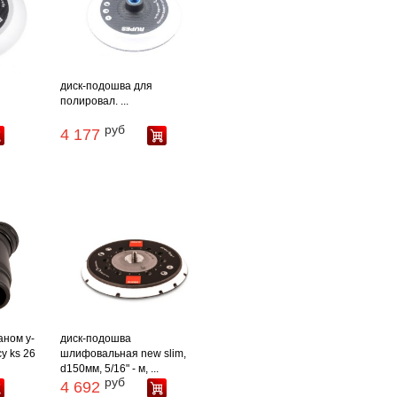
диск-подошва для
полировал. ...
руб
4 177
аном y-
диск-подошва
у ks 26
шлифовальная new slim,
d150мм, 5/16" - м, ...
руб
4 692