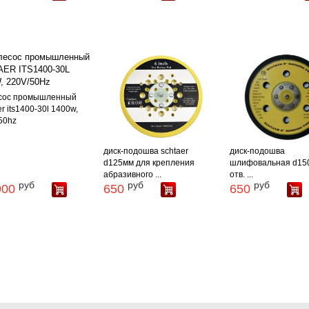
сос промышленный
er its1400-30l 1400w,
50hz
диск-подошва schtaer
диск-подошва
d125мм для крепления
шлифовальная d150
абразивного ...
отв. ...
руб
руб
руб
900
650
650