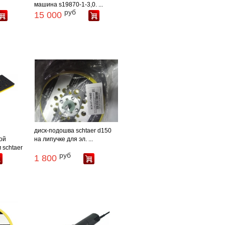
машина s19870-1-3,0. ...
руб
15 000
диск-подошва schtaer d150
ой
на липучке для эл. ...
 schtaer
руб
1 800