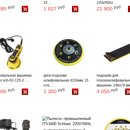
22 ...
220v/50hz ...
руб
руб
руб
695
1 827
21 900
овальная машинка
диск-подошва
подошва для
r sch-02-125-2. ...
шлифовальная d150мм, 15
плоскошлифовальн
отв. ...
машинки, 198х70 мм
руб
руб
руб
900
1 350
4 050