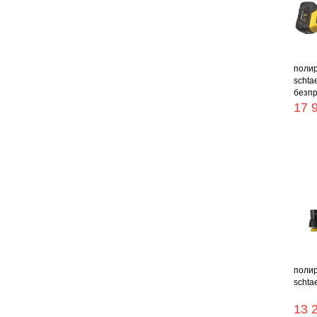
поли
schta
безпр
17 
поли
schtae
13 