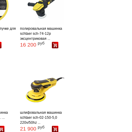
пучке для
полировальная машинка
schtaer sch-74-12p
эксцентриковая ...
руб
16 200
инка
шлифовальная машинка
...
schtaer sch-02-150-5,0
220v/50hz ...
руб
21 900