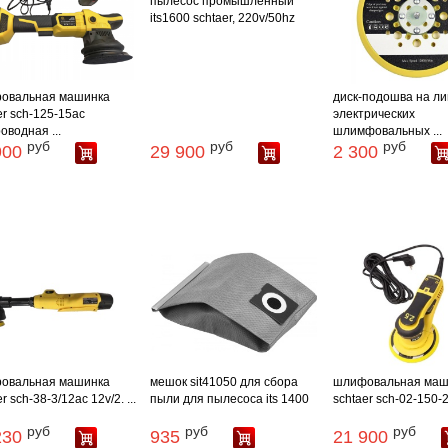
пылесос промышленный
its1600 schtaer, 220v/50hz
ровальная машинка
диск-подошва на ли
er sch-125-15ac
электрических
оводная ...
шлимфовальных ...
руб
руб
руб
900
29 900
2 300
ровальная машинка
мешок sit41050 для сбора
шлифовальная маш
r sch-38-3/12ac 12v/2. ...
пыли для пылесоса its 1400
schtaer sch-02-150-2. 
руб
руб
руб
230
935
21 900