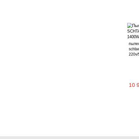
пыле
schta
220v/
10 