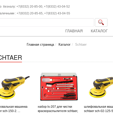
о безналу: +7(8332) 20-85-00,
+7(8332)
43-04-52
наличными :
+7(8332)
20-85-65,
+7(8332)
43-04-55
ГЛАВНАЯ
КАТАЛОГ
Главная страница
Каталог
Schtaer
CHTAER
овальная машинка
набор ls-207 для чистки
шлифовальная маш
r sch-150-2. ...
краскораспылителя schtaer,
schtaer sch-02-125-5