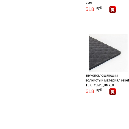
7мм ...
руб
518
звукопоглощающий
волнистый материал relie
15 0,75м*1,0м /10
руб
618