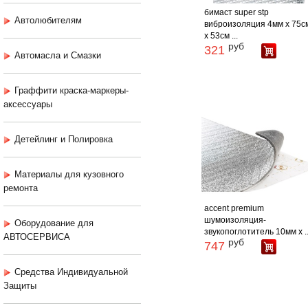
бимаст super stp
Автолюбителям
виброизоляция 4мм х 75с
х 53см ...
руб
321
Автомасла и Смазки
Граффити краска-маркеры-
аксессуары
Детейлинг и Полировка
Материалы для кузовного
ремонта
аccent premium
шумоизоляция-
Оборудование для
звукопоглотитель 10мм х ..
АВТОСЕРВИСА
руб
747
Средства Индивидуальной
Защиты