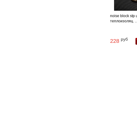
noise block stp
теплоизоляц. ..
руб
228