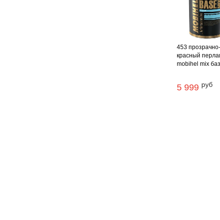
453 прозрачно
красный перла
mobihel mix база
руб
5 999